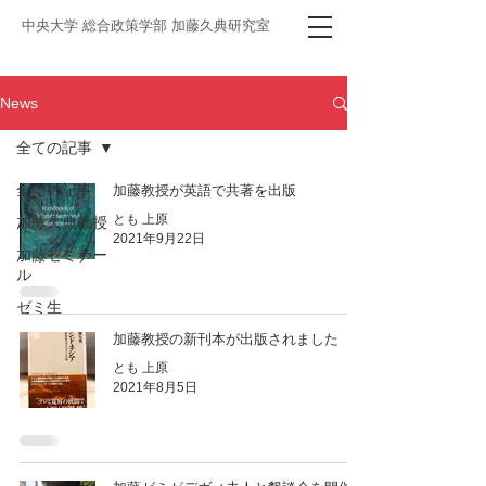
中央大学 総合政策学部 加藤久典研究室
News
全ての記事
全ての記事
加藤教授が英語で共著を出版
とも 上原
加藤久典教授
2021年9月22日
加藤ゼミナー
ル
ゼミ生
加藤教授の新刊本が出版されました
とも 上原
2021年8月5日