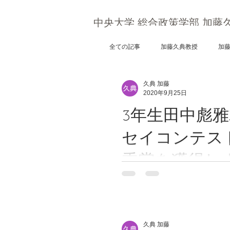
中央大学 総合政策学部 加藤
全ての記事
加藤久典教授
加
久典 加藤
2020年9月25日
3年生田中彪
セイコンテス
秀賞を獲得し
久典 加藤