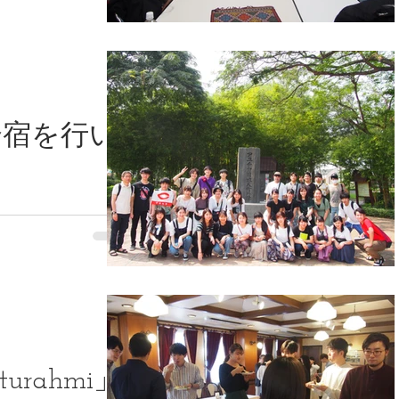
春合宿を行い
urahmi」