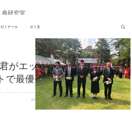
久典研究室
藤ゼミナール
ゼミ生
雅君がエッ
トで最優
ました