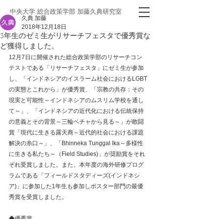
中央大学 総合政策学部 加藤久典研究室
久典 加藤
2018年12月18日
3年生のゼミ生がリサーチフェスタで優秀賞な
ど獲得しました。
12月7日に開催された総合政策学部のリサーチコン
テストである「リサーチフェスタ」にゼミ生が参加
し、「インドネシアのイスラーム社会におけるLGBT
の実態とこれから」が優秀賞、「宗教の共存：その
現実と可能性～インドネシアのムスリム学校を通し
て～」、「インドネシアの近代化における伝統保持
の意義とその背景～三輪ベチャから見る～」が敢闘
賞「現代に生きる露天商～近代的社会における課題
解決の糸口～」、「Bhinneka Tunggal Ika～多様性
に生きる私たち～（Field Studies)」が奨励賞をそれ
ぞれ受賞しました。また、本年度の海外研修プログ
ラムである「フィールドスタディーズ(インドネシ
ア)」に参加した1年生も参加しポスター部門の最優
秀賞を受賞しました。
◆優秀賞