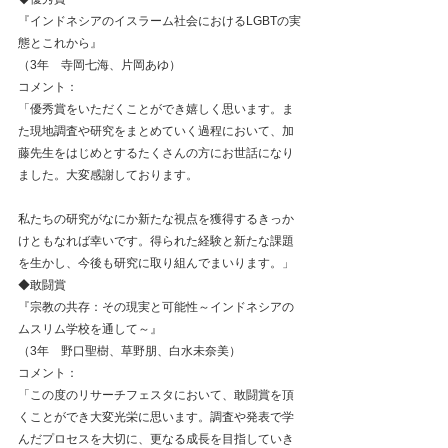
『インドネシアのイスラーム社会におけるLGBTの実
態とこれから』
（3年　寺岡七海、片岡あゆ）
コメント：
「優秀賞をいただくことができ嬉しく思います。ま
た現地調査や研究をまとめていく過程において、加
藤先生をはじめとするたくさんの方にお世話になり
ました。大変感謝しております。
私たちの研究がなにか新たな視点を獲得するきっか
けともなれば幸いです。得られた経験と新たな課題
を生かし、今後も研究に取り組んでまいります。」
◆敢闘賞
『宗教の共存：その現実と可能性～インドネシアの
ムスリム学校を通して～』
（3年　野口聖樹、草野朋、白水未奈美）
コメント：
「この度のリサーチフェスタにおいて、敢闘賞を頂
くことができ大変光栄に思います。調査や発表で学
んだプロセスを大切に、更なる成長を目指していき