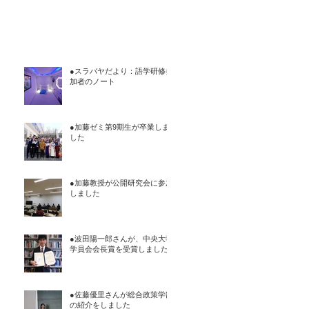
●スラバヤだより：語学研修参
加者のノート
●加藤ゼミ第9期生が卒業しま
した
●加藤教授が公開研究会に参加
しました
●波田陽一郎さんが、中央大学
学員会会長賞を受賞しました
●佐藤優里さんが総合政策学部
の紹介をしました