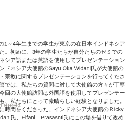
ゼミの1～4年生までの学生が東京の在日本インドネシア
た。初めに、3年の学生たちが自分たちのゼミでの
ネシア語または英語を使用してプレゼンテーション
ネシア大使館のSayu Oka Widani氏が大使館の
・宗教に関するプレゼンテーションを行ってくださ
答では、私たちの質問に対して大使館の方々が丁寧
今回の大使館訪問は外国語を使用してプレゼンテー
も、私たちにとって素晴らしい経験となりました。
hts reserved.
時間をくださった、インドネシア大使館のＲicky 
 Widani氏、Elfani　Prasasnti氏にこの場を借りて改め