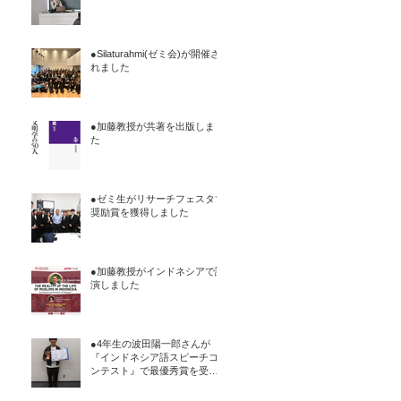
●Silaturahmi(ゼミ会)が開催さ
れました
●加藤教授が共著を出版しまし
た
●ゼミ生がリサーチフェスタで
奨励賞を獲得しました
●加藤教授がインドネシアで講
演しました
●4年生の波田陽一郎さんが
『インドネシア語スピーチコ
ンテスト』で最優秀賞を受賞
しました11月9日に在大阪イン
ドネシア共和国総領事館が主