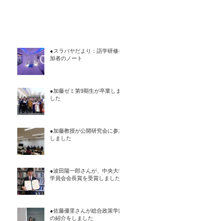
●スラバヤだより：語学研修参
加者のノート
●加藤ゼミ第9期生が卒業しま
した
●加藤教授が公開研究会に参加
しました
●波田陽一郎さんが、中央大学
学員会会長賞を受賞しました
●佐藤優里さんが総合政策学部
の紹介をしました