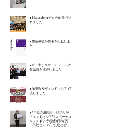
●Silaturahmi(ゼミ会)が開催さ
れました
●加藤教授が共著を出版しまし
た
●ゼミ生がリサーチフェスタで
奨励賞を獲得しました
●加藤教授がインドネシアで講
演しました
●4年生の波田陽一郎さんが
『インドネシア語スピーチコ
Operated by
ンテスト』で最優秀賞を受賞
Naoki Mitsuboshi
しました11月9日に在大阪イン
ドネシア共和国総領事館が主