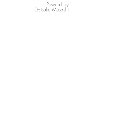
Powerd by
催した『インドネシア語スピ
ーチコンテスト』（国際イン
Daisuke Musashi
ドネシア語教育教会日本支部
共催）において、中級の部の
最優秀賞を受賞しました。