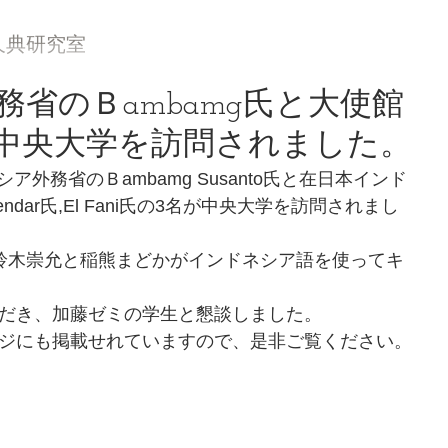
久典研究室
省のＢambamg氏と大使館
中央大学を訪問されました。
シア外務省のＢambamg Susanto氏と在日本インド
endar氏,El Fani氏の3名が中央大学を訪問されまし
鈴木崇允と稲熊まどかがインドネシア語を使ってキ
だき、加藤ゼミの学生と懇談しました。
ジにも掲載せれていますので、是非ご覧ください。