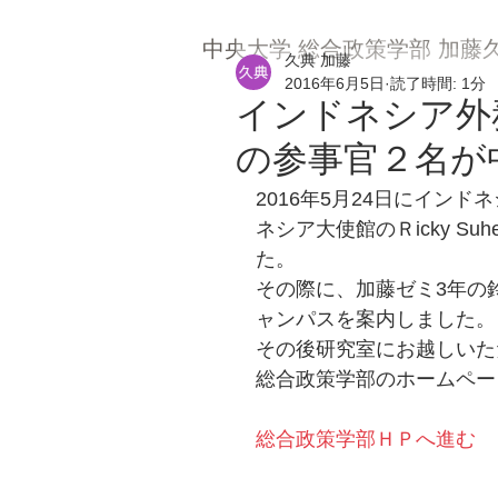
中央大学 総合政策学部 加藤
久典 加藤
2016年6月5日
読了時間: 1分
インドネシア外務
の参事官２名が
2016年5月24日にインドネ
ネシア大使館のＲicky Suh
た。
その際に、加藤ゼミ3年の
ャンパスを案内しました。
その後研究室にお越しいた
総合政策学部のホームペー
総合政策学部ＨＰへ進む