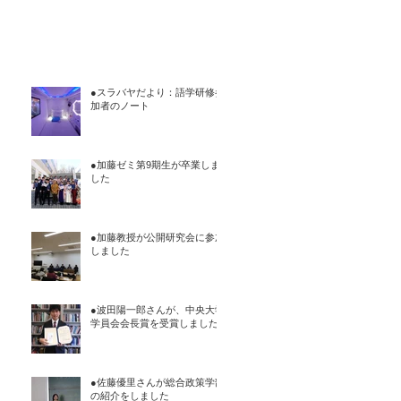
●スラバヤだより：語学研修参
加者のノート
●加藤ゼミ第9期生が卒業しま
した
●加藤教授が公開研究会に参加
しました
●波田陽一郎さんが、中央大学
学員会会長賞を受賞しました
●佐藤優里さんが総合政策学部
の紹介をしました