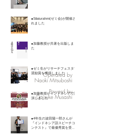
●Silaturahmi(ゼミ会)が開催さ
れました
●加藤教授が共著を出版しまし
た
●ゼミ生がリサーチフェスタで
Operated by
奨励賞を獲得しました
Naoki Mitsuboshi
Powerd by
●加藤教授がインドネシアで講
Daisuke Musashi
演しました
●4年生の波田陽一郎さんが
『インドネシア語スピーチコ
ンテスト』で最優秀賞を受賞
しました11月9日に在大阪イン
ドネシア共和国総領事館が主