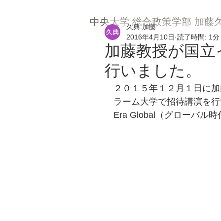
中央大学 総合政策学部 加藤
久典 加藤
2016年4月10日
読了時間: 1分
加藤教授が国立
行いました。
２０１５年１２月１日に加
ラーム大学で招待講演を行いまし
Era Global（グロー