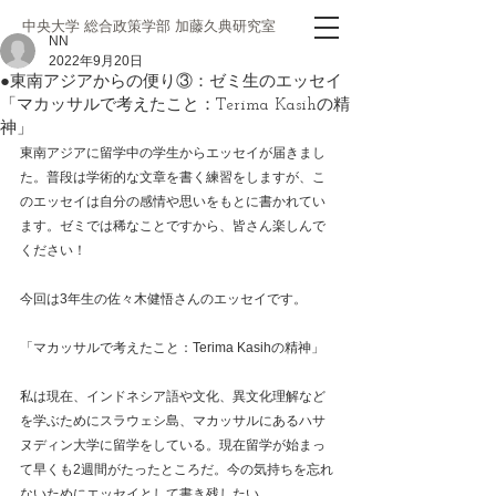
中央大学 総合政策学部 加藤久典研究室
NN
2022年9月20日
●東南アジアからの便り③：ゼミ生のエッセイ
「マカッサルで考えたこと：Terima Kasihの精
神」
東南アジアに留学中の学生からエッセイが届きまし
た。普段は学術的な文章を書く練習をしますが、こ
のエッセイは自分の感情や思いをもとに書かれてい
ます。ゼミでは稀なことですから、皆さん楽しんで
ください！
今回は3年生の佐々木健悟さんのエッセイです。
「マカッサルで考えたこと：Terima Kasihの精神」
私は現在、インドネシア語や文化、異文化理解など
を学ぶためにスラウェシ島、マカッサルにあるハサ
ヌディン大学に留学をしている。現在留学が始まっ
て早くも2週間がたったところだ。今の気持ちを忘れ
ないためにエッセイとして書き残したい。