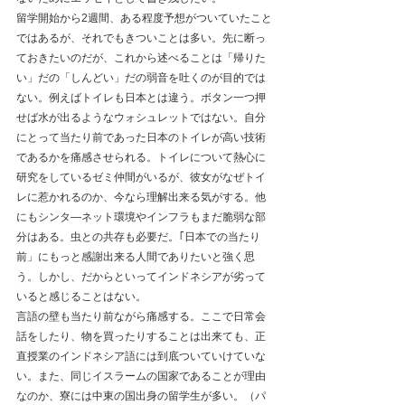
留学開始から2週間、ある程度予想がついていたこと
ではあるが、それでもきついことは多い。先に断っ
ておきたいのだが、これから述べることは「帰りた
い」だの「しんどい」だの弱音を吐くのが目的では
ない。例えばトイレも日本とは違う。ボタン一つ押
せば水が出るようなウォシュレットではない。自分
にとって当たり前であった日本のトイレが高い技術
であるかを痛感させられる。トイレについて熱心に
研究をしているゼミ仲間がいるが、彼女がなぜトイ
レに惹かれるのか、今なら理解出来る気がする。他
にもシンタ―ネット環境やインフラもまだ脆弱な部
分はある。虫との共存も必要だ。｢日本での当たり
前」にもっと感謝出来る人間でありたいと強く思
う。しかし、だからといってインドネシアが劣って
いると感じることはない。
言語の壁も当たり前ながら痛感する。ここで日常会
話をしたり、物を買ったりすることは出来ても、正
直授業のインドネシア語には到底ついていけていな
い。また、同じイスラームの国家であることが理由
なのか、寮には中東の国出身の留学生が多い。（パ