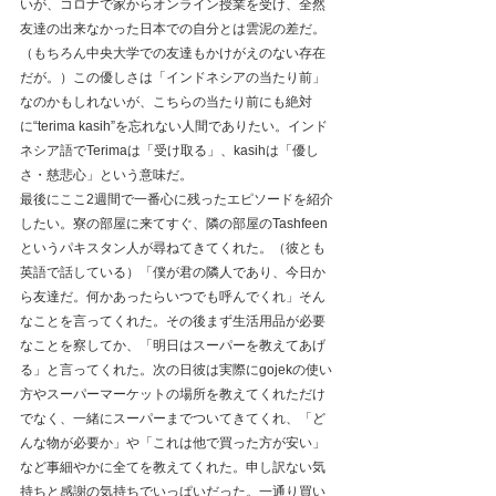
いが、コロナで家からオンライン授業を受け、全然
友達の出来なかった日本での自分とは雲泥の差だ。
（もちろん中央大学での友達もかけがえのない存在
だが。）この優しさは「インドネシアの当たり前」
なのかもしれないが、こちらの当たり前にも絶対
に“terima kasih”を忘れない人間でありたい。インド
ネシア語でTerimaは「受け取る」、kasihは「優し
さ・慈悲心」という意味だ。
最後にここ2週間で一番心に残ったエピソードを紹介
したい。寮の部屋に来てすぐ、隣の部屋のTashfeen
というパキスタン人が尋ねてきてくれた。（彼とも
英語で話している）「僕が君の隣人であり、今日か
ら友達だ。何かあったらいつでも呼んでくれ」そん
なことを言ってくれた。その後まず生活用品が必要
なことを察してか、「明日はスーパーを教えてあげ
る」と言ってくれた。次の日彼は実際にgojekの使い
方やスーパーマーケットの場所を教えてくれただけ
でなく、一緒にスーパーまでついてきてくれ、「ど
んな物が必要か」や「これは他で買った方が安い」
など事細やかに全てを教えてくれた。申し訳ない気
持ちと感謝の気持ちでいっぱいだった。一通り買い