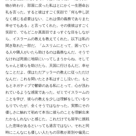
物が終わり、部屋に戻った私はとにかく一生懸命お
礼を言った。すると彼はすごく笑顔で「何も申し訳
なく感じる必要はない、これは僕の義務でありまた
幸せでもある」と言ってくれた。その後彼はすごく
笑顔で、でもどこか真面目でまっすぐな目をしなが
ら、イスラームの教えを教えてくれた。以下は私の
聞き取れた一部だ。「ムスリムにとって、困ってい
る人や隣人がいたら助けるのは義務なんだ。そうで
なければ死後に地獄にいってしまうからね。そして
ちゃんと彼らを助けたら、天国に行けるんだ。幸せ
なことだよ。僕はただアッラーの教えに従っただけ
なんだ」これを聞いたとき私はすこし泣いた。もと
もとネガティブで鬱癖のある私にとって、心が洗わ
れているような感覚であった。ゼミでイスラームの
ことを学び、彼らの教えを少しは理解をしているつ
もりでいたが、全くそうではなかった。実際にその
優しさに触れて初めて本当に彼らのことを理解出来
たかもしれないと感じた。これだけでも留学に挑戦
した意味があるといっても過言ではない。それと同
時にこんなにも優しい人たちの宗教が差別や偏見に