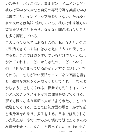
レスチナ、パキスタン、ヨルダン、イエメンなど）
彼らは医学や法律など自分の専門分野を英語で学び
に来ており、インドネシア語を話さない。それゆえ
寮の友達とは英語で話している。彼らは中東訛りの
英語を話すこともあり、なかなか聞き取れないこと
も多く苦戦している。
このような状況ではあるものの、私がなんとかここ
で生活できている理由はひとえに「人々の優しさ」
である。ここでは道を歩いているだけで人々が話し
かけてくれる。「どこからきたの」「どこへいく
の」「何かこまっているのか」とすぐに話しかけて
くれる。こちらが拙い英語やインドネシア語を話す
と一生懸命意味をくみ取ろうとしてくれ、「なんと
かしよう」としてくれる。授業でも先生やインドネ
シア人のクラスメイトが常に理解を助けてくれる。
寮でも様々な違う国籍の人が「よく来たな」という
歓迎してくれる。ここでは初対面の場合、必ず名前
と出身国を名乗り、握手をする。日本では見られな
い光景だが、今ではすっかり慣れて既にたくさんの
友達が出来た。こんなこと言ってもいいかわからな