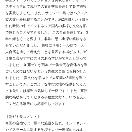
学生フォーラムではプレゼンを発表し合い、ホーム
ステイも含めて現地での文化交流を通して参与観察
を実践しました。 また、サモシール島ではバタック
族の文化を観察することができ、約2週間という限ら
れた時間の中でインドネシア国内の多様な文化を肌
で感じることができました。 この合宿を通して2、3
年の絆もぐっと深まり、非常に思い出深い経験をさ
せていただきました。 最後にサモシール島で一人一
人合宿を通して考えたことを発表する場があり、ゼ
ミ生全員が非常に実りのある学びができたと語って
いました。 加藤ゼミが日本で一番最高な夏休みを過
ごしたのではないかという先生の言葉にも胸を打た
れました。 異文化を学ぶ上で大変濃い2週間を過ご
すことができ、このような学びの場を提供してくだ
さる先生には感謝の気持ちで一杯です！ また、事務
的な補助をしてくださる事務室の方々、いつも支え
てくださる家族にも感謝申し上げます。
【副ゼミ長コメント】
今回の合宿では、様々な施設を訪れ、インドネシア
やイスラームに対する学びをより一層深められまし