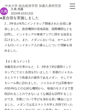
中央大学 総合政策学部 加藤久典研究室
久典 加藤
2024年10月13日
●夏合宿を実施しました
2，3年生が8月にインドネシア開催された合宿に参
加しました。政府機関や現地高校、国際機関などを
訪問し、インドネシアや東南アジアに関する知見を
広げました。また、メダンにおいては、ホームステ
イを行いインドネシア人の暮らしについて理解を深
めました。
【ゼミ長コメント】
加藤先生の引率のもと、2、3年生で約2週間インド
ネシアにてゼミ合宿を行いました！ 首都のジャカル
タとスマトラ島最大の都市であるメダン、そしてサ
モシール島に訪れました。 ジャカルタでは宗教省や
ASEANなどの公的な機関から、地域のモスクまで普
段訪れることのできないような施設を訪問すること
ができ、宗教について学びを深める良い機会になり
ました。 メダンでは北スマトラ大学と共同で行った